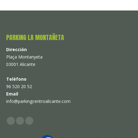
on
on
Facebook
X
PARKING LA MONTAÑETA
Dirección
Plaça Montanyeta
03001 Alicante
Teléfono
96 520 20 52
Email
info@parkingcentroalicante.com
Nos podeis encontrar: