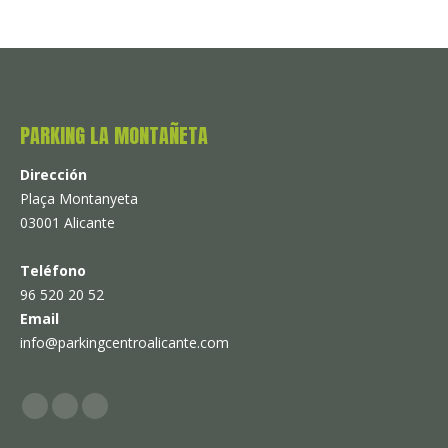
on
on
Facebook
X
PARKING LA MONTAÑETA
Dirección
Plaça Montanyeta
03001 Alicante
Teléfono
96 520 20 52
Email
info@parkingcentroalicante.com
Nos podeis encontrar: